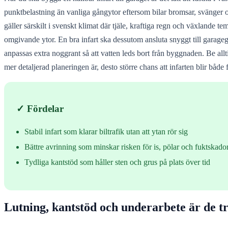
punktbelastning än vanliga gångytor eftersom bilar bromsar, svänger oc
gäller särskilt i svenskt klimat där tjäle, kraftiga regn och växlande t
omgivande ytor. En bra infart ska dessutom ansluta snyggt till garage
anpassas extra noggrant så att vatten leds bort från byggnaden. Be all
mer detaljerad planeringen är, desto större chans att infarten blir både 
✓ Fördelar
Stabil infart som klarar biltrafik utan att ytan rör sig
Bättre avrinning som minskar risken för is, pölar och fuktskado
Tydliga kantstöd som håller sten och grus på plats över tid
Lutning, kantstöd och underarbete är de t