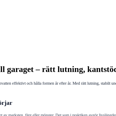
ill garaget – rätt lutning, kants
gnvatten effektivt och hålla formen år efter år. Med rätt lutning, stabilt
örjar
 valet av marksten, färg eller mönster. Det som i praktiken avgör livslängd