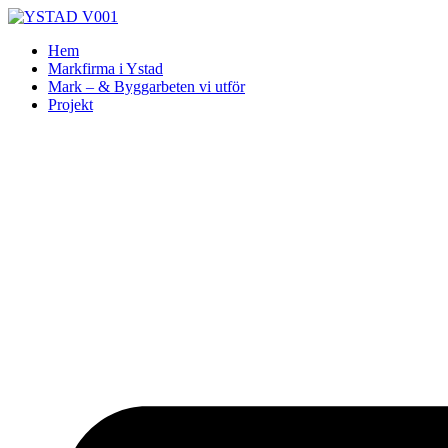
Skip
to
Hem
content
Markfirma i Ystad
Mark – & Byggarbeten vi utför
Projekt