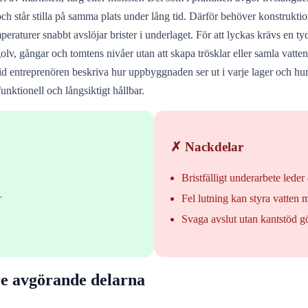
h står stilla på samma plats under lång tid. Därför behöver konstruktio
emperaturer snabbt avslöjar brister i underlaget. För att lyckas krävs en 
golv, gångar och tomtens nivåer utan att skapa trösklar eller samla vat
tid entreprenören beskriva hur uppbyggnaden ser ut i varje lager och hur
funktionell och långsiktigt hållbar.
✗ Nackdelar
Bristfälligt underarbete leder 
r
Fel lutning kan styra vatten 
Svaga avslut utan kantstöd gö
re avgörande delarna