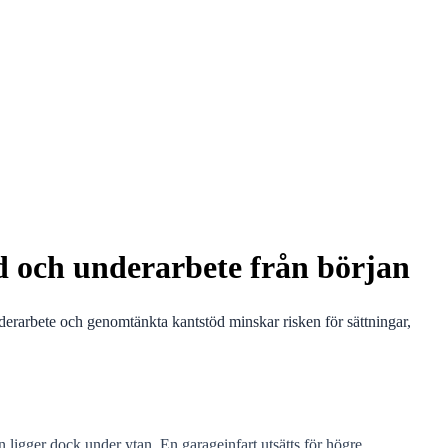
töd och underarbete från början
 underarbete och genomtänkta kantstöd minskar risken för sättningar,
en ligger dock under ytan. En garageinfart utsätts för högre