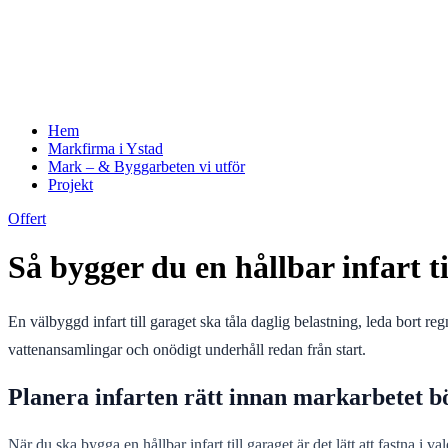
Hem
Markfirma i Ystad
Mark – & Byggarbeten vi utför
Projekt
Offert
Så bygger du en hållbar infart t
En välbyggd infart till garaget ska tåla daglig belastning, leda bort re
vattenansamlingar och onödigt underhåll redan från start.
Planera infarten rätt innan markarbetet b
När du ska bygga en hållbar infart till garaget är det lätt att fastna i